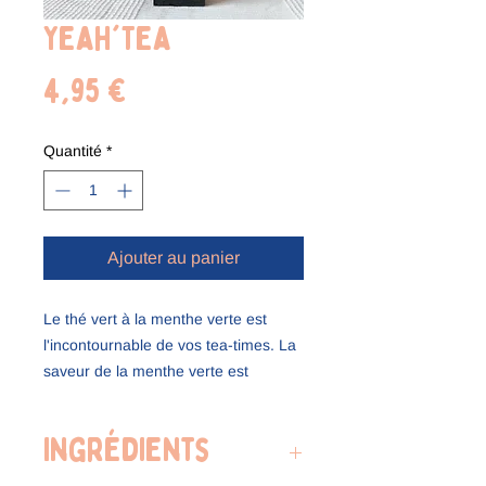
Yeah'Tea
Prix
4,95 €
Quantité
*
Ajouter au panier
Le thé vert à la menthe verte est
l'incontournable de vos tea-times. La
saveur de la menthe verte est
saisissante mais ne gâche rien de la
subtilité du thé vert sencha.
Ingrédients