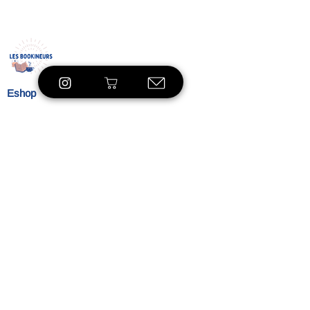
: Thé vert de Chine Sencha*, menthe
verte*.
*Issu de l‘agriculture biologique
Eshop
À propos
Le concept
Nos
engagements
Contact
Blog
Blibliothèque
VOIR LE SHOP