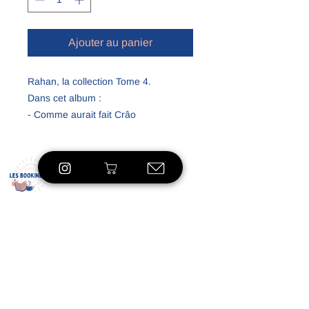
Ajouter au panier
Rahan, la collection Tome 4.
Dans cet album :
- Comme aurait fait Crâo
- Le nouveau piège
- Mort à la Manta
- Le collier de Griffes
Condition A
Eshop
À propos
Le concept
Nos
engagements
Contact