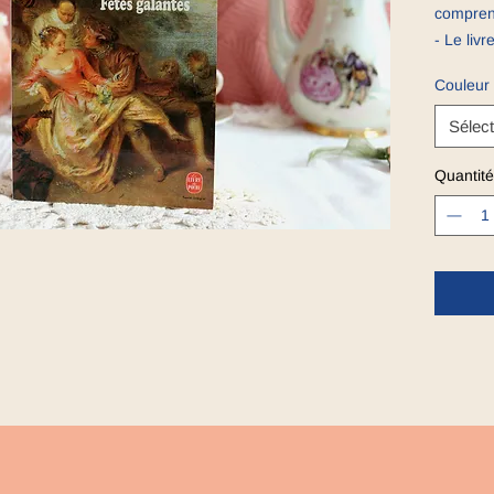
compren
- Le liv
Verlaine,
Couleur
- 1 ens
livre au
Sélect
et "Roya
Quantité