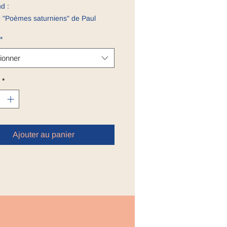
d :
re "Poèmes saturniens" de Paul
 format poche - Valeur initiale : 4€
*
emble marque-pages et pochette à
 choix parmis "Romance et Folklore"
ionner
le"
*
Ajouter au panier