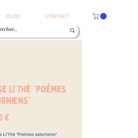
BLOG
CONTACT
e Li'Thé "Poèmes
urniens"
Prix
0 €
e Li'Thé "Poèmes saturniens"