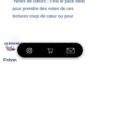
"Notes de cœurs", c'est le pack idéal
pour prendre des notes de ces
lectures coup de cœur ou pour
gribouiller les univers de tes livres
préférés et ce en toutes
circonstances.
Ce pack contient :
- 1 tote bag de la marque "Les
Eshop
Bookineurs"
- 1 duo crayon de papier et stylo bleu
À propos
(couleur au choix)
Le concept
- 1 carnet de notes "citron" de 14x21
Nos
cm, 160 pages blanches en papier
engagements
recyclé. Marque Les éditions du
Contact
Paon.
Blog
Valeur réel du pack : 26€
Blibliothèque