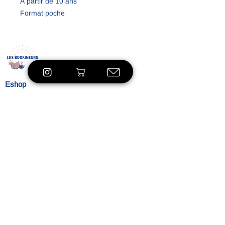
À partir de 10 ans
Format poche
Condition B
Eshop
À propos
Le concept
Nos
engagements
Contact
Blog
Blibliothèque