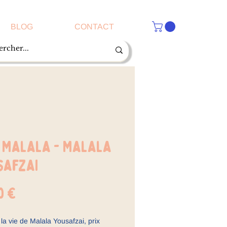
BLOG
CONTACT
, Malala - Malala
safzai
Prix
0 €
 la vie de Malala Yousafzai, prix