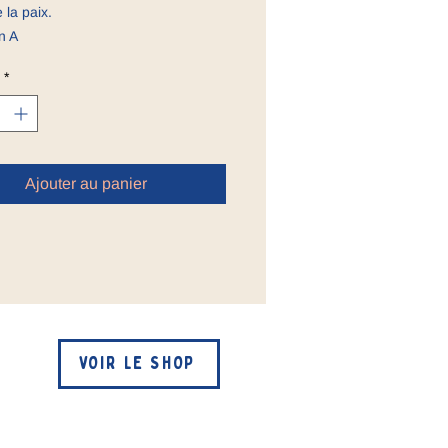
 la paix.
n A
*
Ajouter au panier
VOIR LE SHOP