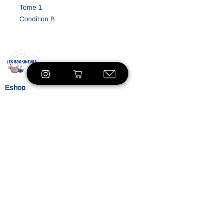
Tome 1
Condition B
Eshop
À propos
Le concept
Nos
engagements
Contact
Blog
Blibliothèque