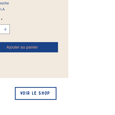
poche
n A
*
Ajouter au panier
VOIR LE SHOP