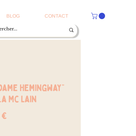
BLOG
CONTACT
dame Hemingway"
a Mc Lain
Prix
 €