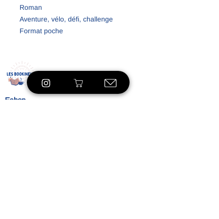
Roman
Aventure, vélo, défi, challenge
Format poche
Condition A
Eshop
À propos
Le concept
Nos
engagements
Contact
Blog
Blibliothèque