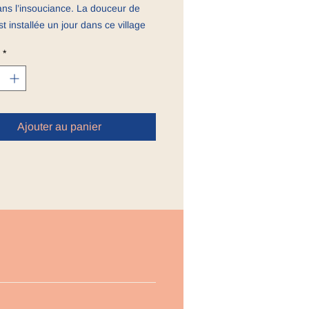
ans l’insouciance. La douceur de
st installée un jour dans ce village
ze et ne l’a jamais quitté, même à
*
he de la Seconde Guerre mondiale.
glise et la place du village, Jérôme
, mêlant la farine, le levain, le sel
 en une alchimie connue de lui seul,
açonne et cuit le meilleur pain de la
Ajouter au panier
deline, le maître boulanger, a
 cet orphelin et, au fil des années, lui
né le secret du pain, faisant de lui
er maillon d’une chaîne qui remonte
l’histoire des hommes qu’on n’en
lus l’origine.
e Jérôme Corbières tout est
 L’odeur des foins coupés, les
u lavoir, les truites chapardées
ivière, les lapins pris au collet et les