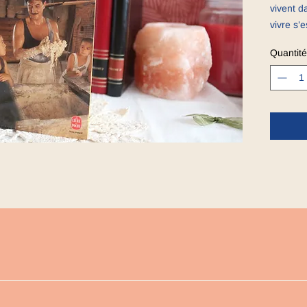
vivent d
vivre s’e
de Corrè
Quantité
l’approc
Entre l’é
Corbières
et l’eau
pétrit, f
région.
Maître A
recueilli
a enseig
le derni
si loin 
connaît p
Autour d
bonheur.
femmes a
dans la r