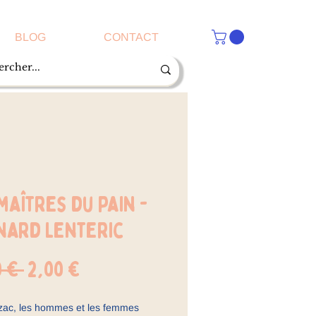
BLOG
CONTACT
maîtres du pain -
nard Lenteric
Prix
Prix
0 € 
2,00 €
original
promotionnel
zac, les hommes et les femmes