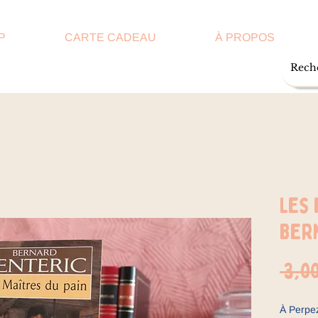
P
CARTE CADEAU
À PROPOS
Les 
Ber
 3,0
À Perpe