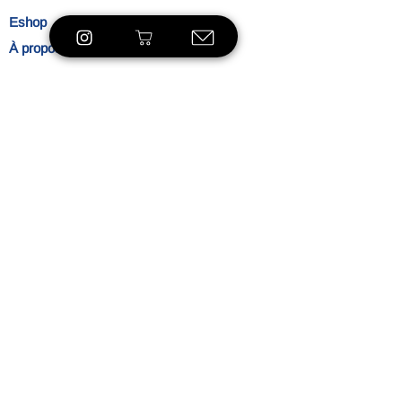
Eshop
À propos
Le concept
Nos
engagements
Contact
Blog
Blibliothèque
VOIR LE SHOP
Ambiance
L'heure du thé
Mentions légales
Politique de confidentialité