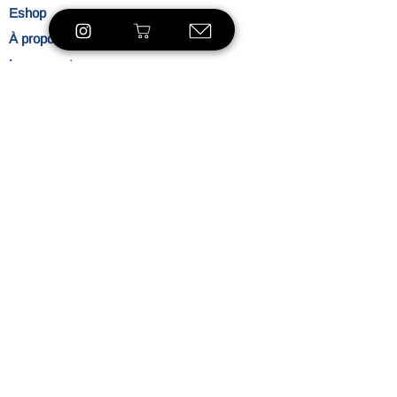
Eshop
À propos
Le concept
Nos
engagements
Contact
Blog
Blibliothèque
VOIR LE SHOP
Ambiance
L'heure du thé
Mentions légales
Politique de confidentialité