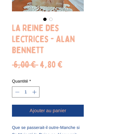
La Reine des
Lectrices - Alan
Bennett
Prix
Prix
 6,00 € 
4,80 €
original
promotionnel
Quantité
*
Ajouter au panier
Que se passerait-il outre-Manche si