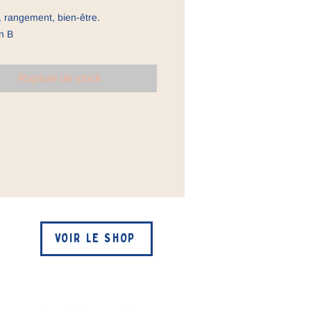
original
promotionnel
e, rangement, bien-être.
n B
Rupture de stock
VOIR LE SHOP