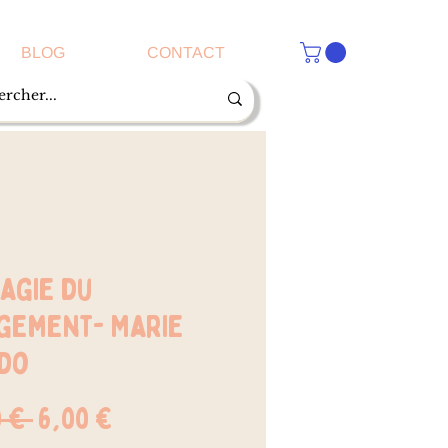
BLOG
CONTACT
agie du
gement- Marie
do
Prix
Prix
0 € 
6,00 €