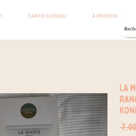
P
CARTE CADEAU
À PROPOS
La m
ran
Kon
 7,0