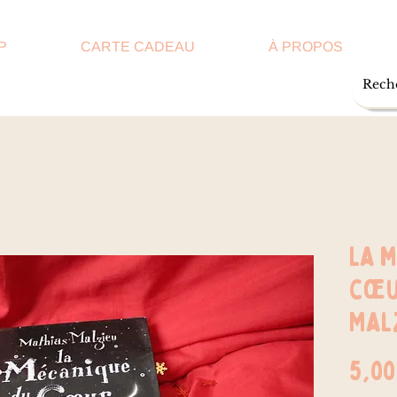
P
CARTE CADEAU
À PROPOS
La 
cœu
Mal
5,00