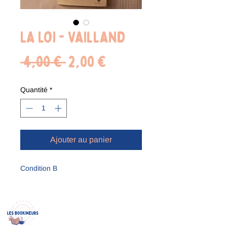
La Loi - Vailland
Prix
Prix
 4,00 € 
2,00 €
original
promotionnel
Quantité
*
Ajouter au panier
Condition B