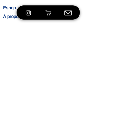
Eshop
À propos
Le concept
Nos
engagements
Contact
Blog
Blibliothèque
VOIR LE SHOP
Ambiance
L'heure du thé
Mentions légales
Politique de confidentialité