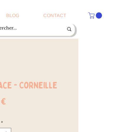
BLOG
CONTACT
ace - Corneille
Prix
 €
*