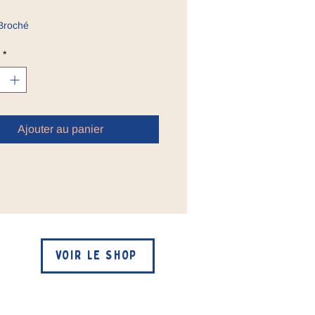
e
Broché
n A
*
Ajouter au panier
VOIR LE SHOP