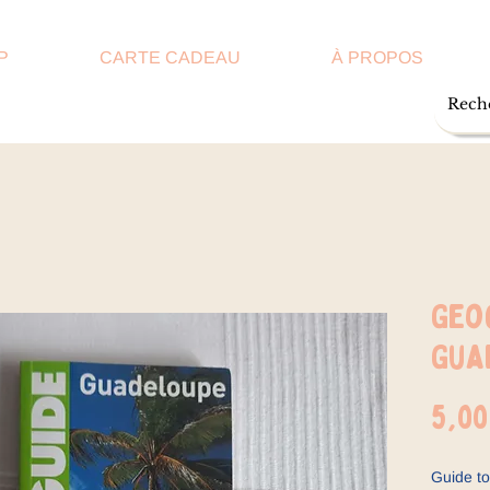
P
CARTE CADEAU
À PROPOS
Geo
Gua
5,00
Guide to