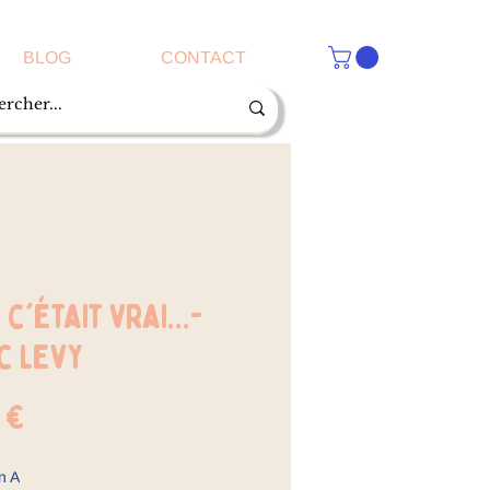
BLOG
CONTACT
i c'était vrai...-
c Levy
Prix
 €
n A