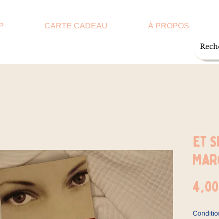
P
CARTE CADEAU
À PROPOS
Et s
Mar
4,00
Conditio