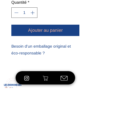
Quantité
*
Ajouter au panier
Besoin d'un emballage original et
éco-responsable ?
Voici, une sélection de foulard, carré
ultras coloré, pour mettre du pep's à
vos cadeaux.
Si vous souhaitez que l'emballage
Eshop
soit fait par nos soin merci de le
préciser lors de votre commande, en
À propos
indiquant, le-s produit-s concerné-s.
Le concept
Nos