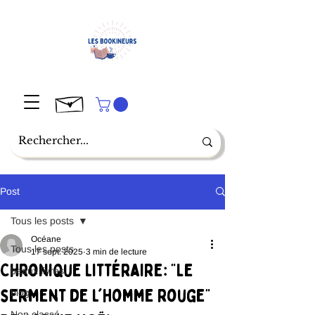
Post
Tous les posts
Océane
Tous les posts
17 sept. 2025
3 min de lecture
Chronique littéraire: "Le
beaux livres
serment de l'homme rouge"
blog
Non classé