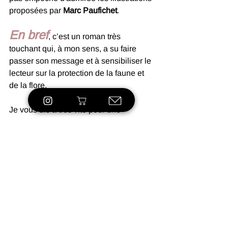
proposées par 
Marc Paufichet
.
En bref
, c’est un roman très 
touchant qui, à mon sens, a su faire 
passer son message et à sensibiliser le 
lecteur sur la protection de la faune et 
de la flore.
Je vous dis à très vite pour une 
prochaine chronique ! En attendant 
n'oubliez pas de lire ;)
Chronique Littéraire
blog
Chronique