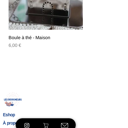
Boule à thé - Maison
Prix
6,00 €
Eshop
À propos